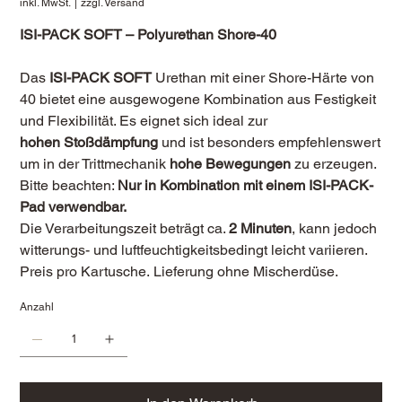
inkl. MwSt.
|
zzgl. Versand
ISI-
PACK
SOFT –
Polyurethan
Shore-
40
Das
ISI-
PACK
SOFT
Urethan
mit
einer
Shore-
Härte
von
40
bietet
eine
ausgewogene
Kombination
aus
Festigkeit
und
Flexibilität.
Es
eignet
sich
ideal
zur
hohen
Stoßdämpfung
und
ist
besonders
empfehlenswert
um in der Trittmechanik
hohe Bewegungen
zu erzeugen
.
Bitte
beachten:
Nur
in
Kombination
mit
einem
ISI-
PACK-
Pad
verwendbar.
Die
Verarbeitungszeit
beträgt
ca.
2
Minuten
,
kann
jedoch
witterungs-
und
luftfeuchtigkeitsbedingt
leicht
variieren.
Preis pro Kartusche. Lieferung ohne Mischerdüse.
Anzahl