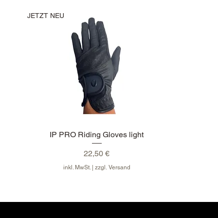
JETZT NEU
IP PRO Riding Gloves light
Preis
22,50 €
inkl. MwSt.
|
zzgl. Versand
JETZT NEU
JETZT NEU
JETZT NEU
JETZT NEU
JETZT NEU
JETZT NEU
JETZT NEU
Neu
JETZT NEU