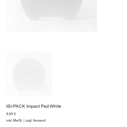
ISI-PACK Impact Pad White
Preis
9,95 €
inkl. MwSt.
|
zzgl. Versand